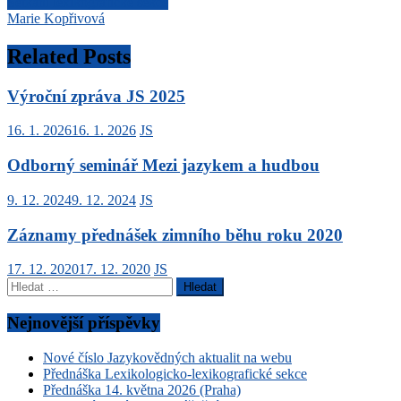
Navigace
Setkání lexikografické sekce
Marie Kopřivová
pro
příspěvek
Related Posts
Výroční zpráva JS 2025
16. 1. 2026
16. 1. 2026
JS
Odborný seminář Mezi jazykem a hudbou
9. 12. 2024
9. 12. 2024
JS
Záznamy přednášek zimního běhu roku 2020
17. 12. 2020
17. 12. 2020
JS
Vyhledávání
Nejnovější příspěvky
Nové číslo Jazykovědných aktualit na webu
Přednáška Lexikologicko-lexikografické sekce
Přednáška 14. května 2026 (Praha)