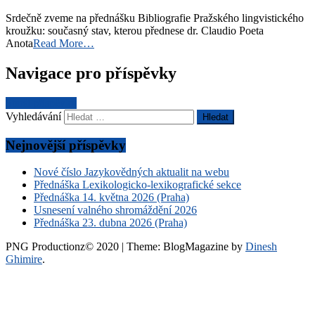
Srdečně zveme na přednášku Bibliografie Pražského lingvistického
kroužku: současný stav, kterou přednese dr. Claudio Poeta
Anota
Read More…
Navigace pro příspěvky
Starší příspěvky
Vyhledávání
Nejnovější příspěvky
Nové číslo Jazykovědných aktualit na webu
Přednáška Lexikologicko-lexikografické sekce
Přednáška 14. května 2026 (Praha)
Usnesení valného shromáždění 2026
Přednáška 23. dubna 2026 (Praha)
PNG Productionz© 2020
|
Theme: BlogMagazine by
Dinesh
Ghimire
.