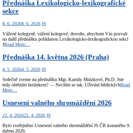
Přednáška Lexikologicko-lexikografické
sekce
8. 6. 2026
8. 6. 2026
JS
Vážené kolegyně, vážení kolegové, dovolte, abychom Vás pozvali
na další přednášku pořádanou Lexikologicko-lexikografickou sekcí
J
Read More…
Přednáška 14. května 2026 (Praha)
4. 5. 2026
4. 5. 2026
JS
Srdečně zveme na přednášku Mgr. Kamily Mrázkové, Ph.D. Jste
tedy obětním beránkem? — Necítím se tak. Užívání biblických
Read
More…
Usnesení valného shromáždění 2026
22. 4. 2026
22. 4. 2026
JS
Bylo zveřejněno Usnesení valného shromáždění JS ČR konaného 9.
dubna 2026.