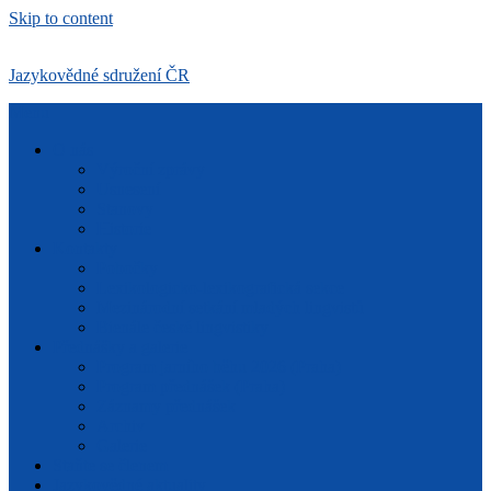
Skip to content
Jazykovědné sdružení ČR
Menu
O nás
Výroční zprávy
Usnesení
Stanovy
Historie
Kontakty
Pobočky
Lexikologicko-lexikografická sekce
Mezinárodní setkání mladých lingvistů
Bienále české lingvistiky
Přednášky a galerie
Program jarního běhu 2026 (Praha)
Program přednášek (Praha)
Záznamy přednášek
Archiv
Galerie
Staňte se členem
Jazykovědné aktuality