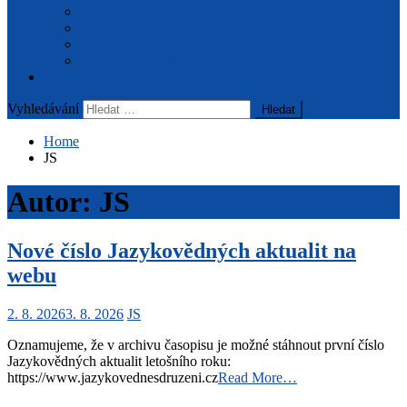
Úvod
Redakční rada
Informace pro autory
Archiv časopisu
Pro členy
Vyhledávání
Home
JS
Autor:
JS
Nové číslo Jazykovědných aktualit na
webu
2. 8. 2026
3. 8. 2026
JS
Oznamujeme, že v archivu časopisu je možné stáhnout první číslo
Jazykovědných aktualit letošního roku:
https://www.jazykovednesdruzeni.cz
Read More…