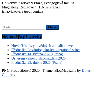
Univerzita Karlova v Praze, Pedagogická fakulta
Magdalény Rettigové 4, 116 39 Praha 1
jana.vlckova e tpedf.cuni.cz
Vyhledávání
Nejnovější příspěvky
Nové číslo Jazykovědných aktualit na webu
Přednáška Lexikologicko-lexikografické sekce
Přednáška 14. května 2026 (Praha)
Usnesení valného shromáždění 2026
Přednáška 23. dubna 2026 (Praha)
PNG Productionz© 2020
|
Theme: BlogMagazine by
Dinesh
Ghimire
.