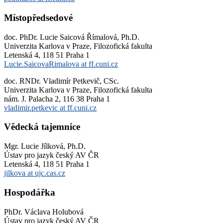
Místopředsedové
doc. PhDr. Lucie Saicová Římalová, Ph.D.
Univerzita Karlova v Praze, Filozofická fakulta
Letenská 4, 118 51 Praha 1
Lu
cie.SaicovaRimalova at ff.cuni.cz
doc. RNDr. Vladimír Petkevič, CSc.
Univerzita Karlova v Praze, Filozofická fakulta
nám. J. Palacha 2, 116 38 Praha 1
vladimir.petkevic at ff.cuni.cz
Vědecká tajemnice
Mgr. Lucie Jílková, Ph.D.
Ústav pro jazyk český AV ČR
Letenská 4, 118 51 Praha 1
jilkova at ujc.cas.cz
Hospodářka
PhDr. Václava Holubová
Ústav pro jazyk český AV ČR