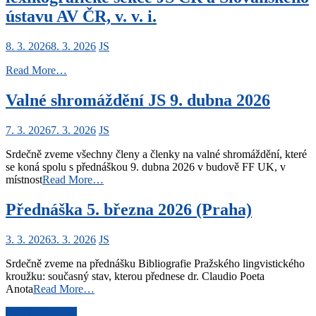
ústavu AV ČR, v. v. i.
8. 3. 2026
8. 3. 2026
JS
Read More…
Valné shromáždění JS 9. dubna 2026
7. 3. 2026
7. 3. 2026
JS
Srdečně zveme všechny členy a členky na valné shromáždění, které
se koná spolu s přednáškou 9. dubna 2026 v budově FF UK, v
místnost
Read More…
Přednáška 5. března 2026 (Praha)
3. 3. 2026
3. 3. 2026
JS
Srdečně zveme na přednášku Bibliografie Pražského lingvistického
kroužku: současný stav, kterou přednese dr. Claudio Poeta
Anota
Read More…
Navigace
Starší příspěvky