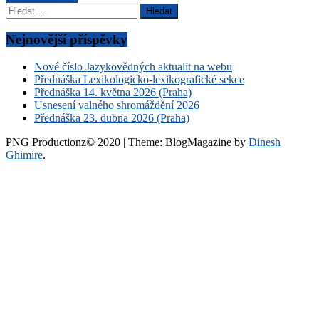
Vyhledávání
pro
příspěvky
Nejnovější příspěvky
Nové číslo Jazykovědných aktualit na webu
Přednáška Lexikologicko-lexikografické sekce
Přednáška 14. května 2026 (Praha)
Usnesení valného shromáždění 2026
Přednáška 23. dubna 2026 (Praha)
PNG Productionz© 2020
|
Theme: BlogMagazine by
Dinesh
Ghimire
.