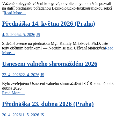
Vážené kolegyně, vážení kolegové, dovolte, abychom Vás pozvali
na další přednášku pořádanou Lexikologicko-lexikografickou sekcí
J
Read More…
Přednáška 14. května 2026 (Praha)
4. 5. 2026
4. 5. 2026
JS
Srdečně zveme na přednášku Mgr. Kamily Mrázkové, Ph.D. Jste
tedy obětním beránkem? — Necítím se tak. Užívání biblických
Read
More…
Usnesení valného shromáždění 2026
22. 4. 2026
22. 4. 2026
JS
Bylo zveřejněno Usnesení valného shromáždění JS ČR konaného 9.
dubna 2026.
Read More…
Přednáška 23. dubna 2026 (Praha)
20. 4. 2026
11. 5. 2026
JS