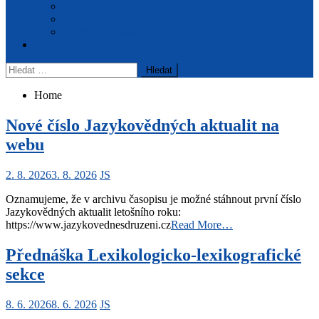
Redakční rada
Informace pro autory
Archiv časopisu
Pro členy
Vyhledávání
Home
Nové číslo Jazykovědných aktualit na
webu
2. 8. 2026
3. 8. 2026
JS
Oznamujeme, že v archivu časopisu je možné stáhnout první číslo
Jazykovědných aktualit letošního roku:
https://www.jazykovednesdruzeni.cz
Read More…
Přednáška Lexikologicko-lexikografické
sekce
8. 6. 2026
8. 6. 2026
JS