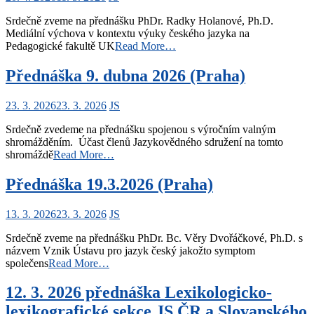
Srdečně zveme na přednášku PhDr. Radky Holanové, Ph.D.
Mediální výchova v kontextu výuky českého jazyka na
Pedagogické fakultě UK
Read More…
Přednáška 9. dubna 2026 (Praha)
23. 3. 2026
23. 3. 2026
JS
Srdečně zvedeme na přednášku spojenou s výročním valným
shromážděním. Účast členů Jazykovědného sdružení na tomto
shromáždě
Read More…
Přednáška 19.3.2026 (Praha)
13. 3. 2026
23. 3. 2026
JS
Srdečně zveme na přednášku PhDr. Bc. Věry Dvořáčkové, Ph.D. s
názvem Vznik Ústavu pro jazyk český jakožto symptom
společens
Read More…
12. 3. 2026 přednáška Lexikologicko-
lexikografické sekce JS ČR a Slovanského