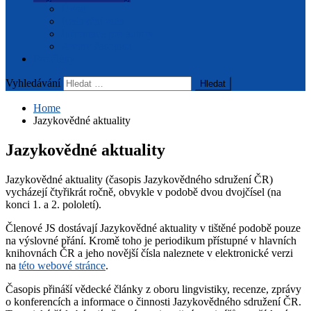
Úvod
Redakční rada
Informace pro autory
Archiv časopisu
Pro členy
Vyhledávání
Home
Jazykovědné aktuality
Jazykovědné aktuality
Jazykovědné aktuality (časopis Jazykovědného sdružení ČR)
vycházejí čtyřikrát ročně, obvykle v podobě dvou dvojčísel (na
konci 1. a 2. pololetí).
Členové JS dostávají Jazykovědné aktuality v tištěné podobě pouze
na výslovné přání. Kromě toho je periodikum přístupné v hlavních
knihovnách ČR a jeho novější čísla naleznete v elektronické verzi
na
této webové stránce
.
Časopis přináší vědecké články z oboru lingvistiky, recenze, zprávy
o konferencích a informace o činnosti Jazykovědného sdružení ČR.