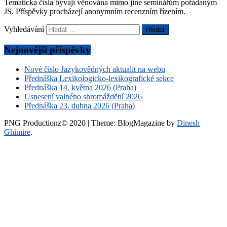
Tematická čísla bývají věnována mimo jiné seminářům pořádaným
JS. Příspěvky procházejí anonymním recenzním řízením.
Vyhledávání
Nejnovější příspěvky
Nové číslo Jazykovědných aktualit na webu
Přednáška Lexikologicko-lexikografické sekce
Přednáška 14. května 2026 (Praha)
Usnesení valného shromáždění 2026
Přednáška 23. dubna 2026 (Praha)
PNG Productionz© 2020
|
Theme: BlogMagazine by
Dinesh
Ghimire
.