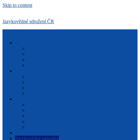
Skip to content
Jazykovědné sdružení ČR
Menu
O nás
Výroční zprávy
Usnesení
Stanovy
Historie
Kontakty
Pobočky
Lexikologicko-lexikografická sekce
Mezinárodní setkání mladých lingvistů
Bienále české lingvistiky
Přednášky a galerie
Program jarního běhu 2026 (Praha)
Program přednášek (Praha)
Záznamy přednášek
Archiv
Galerie
Staňte se členem
Jazykovědné aktuality