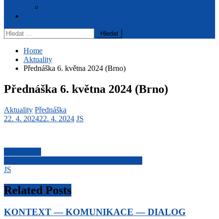
Archiv časopisu
Pro členy
Vyhledávání
Home
Aktuality
Přednáška 6. května 2024 (Brno)
Přednáška 6. května 2024 (Brno)
Aktuality
Přednáška
22. 4. 2024
22. 4. 2024
JS
Navigace
Sympozium
Přednáška 29. dubna 2024 (Hradec Králové)
pro
JS
příspěvek
Related Posts
KONTEXT — KOMUNIKACE — DIALOG