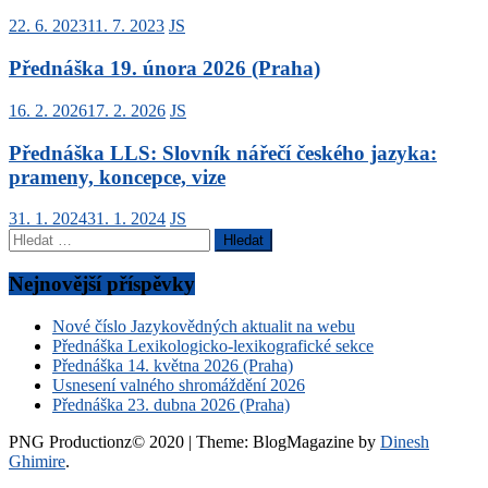
22. 6. 2023
11. 7. 2023
JS
Přednáška 19. února 2026 (Praha)
16. 2. 2026
17. 2. 2026
JS
Přednáška LLS: Slovník nářečí českého jazyka:
prameny, koncepce, vize
31. 1. 2024
31. 1. 2024
JS
Vyhledávání
Nejnovější příspěvky
Nové číslo Jazykovědných aktualit na webu
Přednáška Lexikologicko-lexikografické sekce
Přednáška 14. května 2026 (Praha)
Usnesení valného shromáždění 2026
Přednáška 23. dubna 2026 (Praha)
PNG Productionz© 2020
|
Theme: BlogMagazine by
Dinesh
Ghimire
.