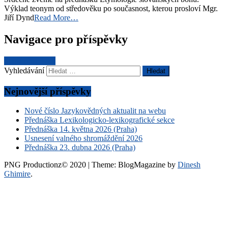
Výklad teonym od středověku po současnost, kterou prosloví Mgr.
Jiří Dynd
Read More…
Navigace pro příspěvky
Starší příspěvky
Vyhledávání
Nejnovější příspěvky
Nové číslo Jazykovědných aktualit na webu
Přednáška Lexikologicko-lexikografické sekce
Přednáška 14. května 2026 (Praha)
Usnesení valného shromáždění 2026
Přednáška 23. dubna 2026 (Praha)
PNG Productionz© 2020
|
Theme: BlogMagazine by
Dinesh
Ghimire
.