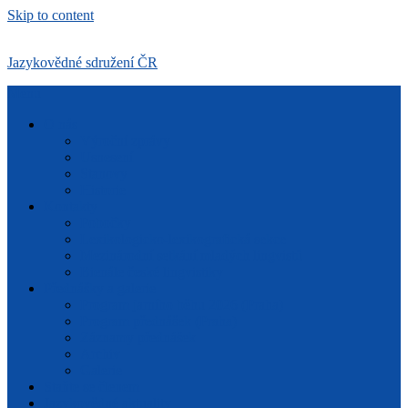
Skip to content
Jazykovědné sdružení ČR
Menu
O nás
Výroční zprávy
Usnesení
Stanovy
Historie
Kontakty
Pobočky
Lexikologicko-lexikografická sekce
Mezinárodní setkání mladých lingvistů
Bienále české lingvistiky
Přednášky a galerie
Program jarního běhu 2026 (Praha)
Program přednášek (Praha)
Záznamy přednášek
Archiv
Galerie
Staňte se členem
Jazykovědné aktuality