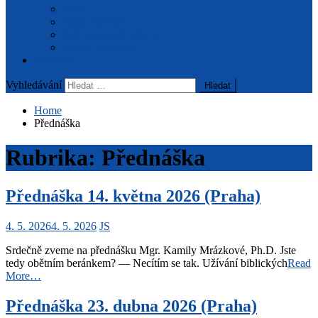
Úvod
Redakční rada
Informace pro autory
Archiv časopisu
Pro členy
Vyhledávání
Home
Přednáška
Rubrika:
Přednáška
Přednáška 14. května 2026 (Praha)
4. 5. 2026
4. 5. 2026
JS
Srdečně zveme na přednášku Mgr. Kamily Mrázkové, Ph.D. Jste
tedy obětním beránkem? — Necítím se tak. Užívání biblických
Read
More…
Přednáška 23. dubna 2026 (Praha)