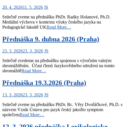
20. 4. 2026
11. 5. 2026
JS
Srdečně zveme na přednášku PhDr. Radky Holanové, Ph.D.
Mediální výchova v kontextu výuky českého jazyka na
Pedagogické fakultě UK
Read More…
Přednáška 9. dubna 2026 (Praha)
23. 3. 2026
23. 3. 2026
JS
Srdečně zvedeme na přednášku spojenou s výročním valným
shromážděním. Účast členů Jazykovědného sdružení na tomto
shromáždě
Read More…
Přednáška 19.3.2026 (Praha)
13. 3. 2026
23. 3. 2026
JS
Srdečně zveme na přednášku PhDr. Bc. Věry Dvořáčkové, Ph.D. s
názvem Vznik Ústavu pro jazyk český jakožto symptom
společens
Read More…
12. 3. 2026 přednáška Lexikologicko-