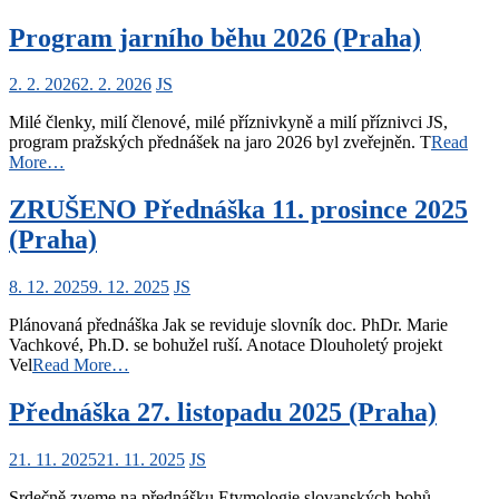
Program jarního běhu 2026 (Praha)
2. 2. 2026
2. 2. 2026
JS
Milé členky, milí členové, milé příznivkyně a milí příznivci JS,
program pražských přednášek na jaro 2026 byl zveřejněn. T
Read
More…
ZRUŠENO Přednáška 11. prosince 2025
(Praha)
8. 12. 2025
9. 12. 2025
JS
Plánovaná přednáška Jak se reviduje slovník doc. PhDr. Marie
Vachkové, Ph.D. se bohužel ruší. Anotace Dlouholetý projekt
Vel
Read More…
Přednáška 27. listopadu 2025 (Praha)
21. 11. 2025
21. 11. 2025
JS
Srdečně zveme na přednášku Etymologie slovanských bohů.