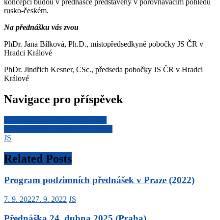
koncepcí budou v přednášce představeny v porovnávacím pohledu
rusko-českém.
Na přednášku vás zvou
PhDr. Jana Bílková, Ph.D., místopředsedkyně pobočky JS ČR v
Hradci Králové
PhDr. Jindřich Kesner, CSc., předseda pobočky JS ČR v Hradci
Králové
Navigace pro příspěvek
Přednáška 6. května 2024 (Brno)
Přednáška 16. května 2024 (Praha)
JS
Related Posts
Program podzimních přednášek v Praze (2022)
7. 9. 2022
7. 9. 2022
JS
Přednáška 24. dubna 2025 (Praha)