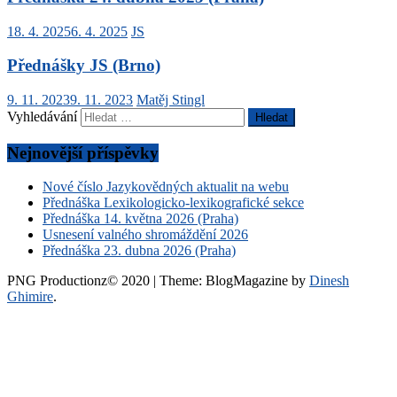
18. 4. 2025
6. 4. 2025
JS
Přednášky JS (Brno)
9. 11. 2023
9. 11. 2023
Matěj Stingl
Vyhledávání
Nejnovější příspěvky
Nové číslo Jazykovědných aktualit na webu
Přednáška Lexikologicko-lexikografické sekce
Přednáška 14. května 2026 (Praha)
Usnesení valného shromáždění 2026
Přednáška 23. dubna 2026 (Praha)
PNG Productionz© 2020
|
Theme: BlogMagazine by
Dinesh
Ghimire
.