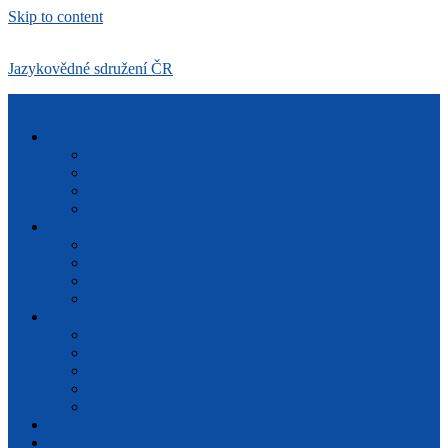
Skip to content
Jazykovědné sdružení ČR
Menu
O nás
Výroční zprávy
Usnesení
Stanovy
Historie
Kontakty
Pobočky
Lexikologicko-lexikografická sekce
Mezinárodní setkání mladých lingvistů
Bienále české lingvistiky
Přednášky a galerie
Program jarního běhu 2026 (Praha)
Program přednášek (Praha)
Záznamy přednášek
Archiv
Galerie
Staňte se členem
Jazykovědné aktuality