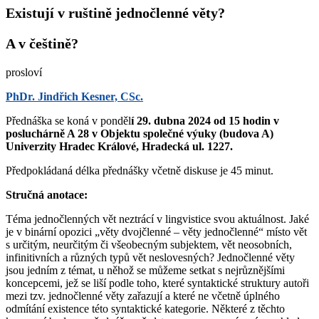
Existují v ruštině jednočlenné věty?
A v češtině?
prosloví
PhDr. Jindřich Kesner, CSc.
Přednáška se koná v ponděl
í 29. dubna 2024 od 15 hodin v
posluchárně A 28 v Objektu společné výuky (budova A)
Univerzity Hradec Králové, Hradecká ul. 1227.
Předpokládaná délka přednášky včetně diskuse je 45 minut.
Stručná anotace:
Téma jednočlenných vět neztrácí v lingvistice svou aktuálnost. Jaké
je v binární opozici „věty dvojčlenné – věty jednočlenné“ místo vět
s určitým, neurčitým či všeobecným subjektem, vět neosobních,
infinitivních a různých typů vět neslovesných? Jednočlenné věty
jsou jedním z témat, u něhož se můžeme setkat s nejrůznějšími
koncepcemi, jež se liší podle toho, které syntaktické struktury autoři
mezi tzv. jednočlenné věty zařazují a které ne včetně úplného
odmítání existence této syntaktické kategorie. Některé z těchto