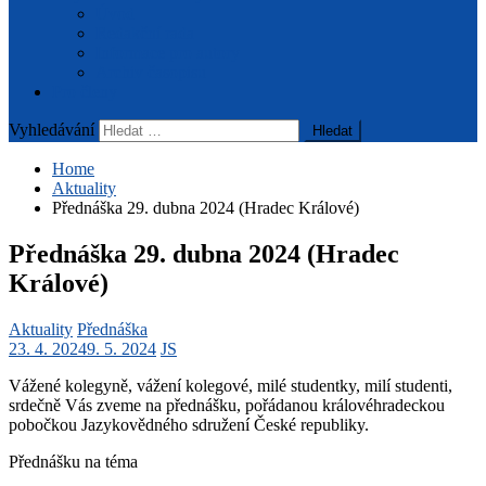
Úvod
Redakční rada
Informace pro autory
Archiv časopisu
Pro členy
Vyhledávání
Home
Aktuality
Přednáška 29. dubna 2024 (Hradec Králové)
Přednáška 29. dubna 2024 (Hradec
Králové)
Aktuality
Přednáška
23. 4. 2024
9. 5. 2024
JS
Vážené kolegyně, vážení kolegové, milé studentky, milí studenti,
srdečně Vás zveme na přednášku, pořádanou královéhradeckou
pobočkou Jazykovědného sdružení České republiky.
Přednášku na téma