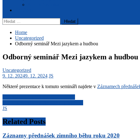
Archiv časopisu
Pro členy
Vyhledávání
Home
Uncategorized
Odborný seminář Mezi jazykem a hudbou
Odborný seminář Mezi jazykem a hudbou
Uncategorized
9. 12. 2024
9. 12. 2024
JS
Některé prezentace k tomuto semináři najdete v
Záznamech přednáše
Navigace
Přednáška 12. prosince 2024 (Praha)
Informace o placení členského příspěvku
pro
JS
příspěvek
Related Posts
Záznamy přednášek zimního běhu roku 2020