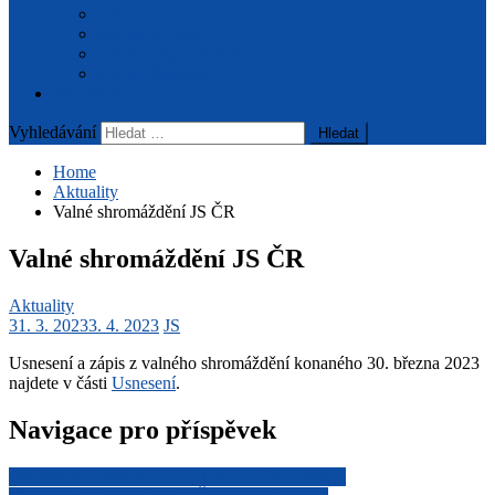
Úvod
Redakční rada
Informace pro autory
Archiv časopisu
Pro členy
Vyhledávání
Home
Aktuality
Valné shromáždění JS ČR
Valné shromáždění JS ČR
Aktuality
31. 3. 2023
3. 4. 2023
JS
Usnesení a zápis z valného shromáždění konaného 30. března 2023
najdete v části
Usnesení
.
Navigace pro příspěvek
Přednáška s členskou schůzí 30. 3. 2023 (Praha)