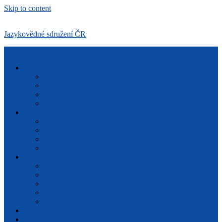
Skip to content
Jazykovědné sdružení ČR
Menu
O nás
Výroční zprávy
Usnesení
Stanovy
Historie
Kontakty
Pobočky
Lexikologicko-lexikografická sekce
Mezinárodní setkání mladých lingvistů
Bienále české lingvistiky
Přednášky a galerie
Program jarního běhu 2026 (Praha)
Program přednášek (Praha)
Záznamy přednášek
Archiv
Galerie
Staňte se členem
Jazykovědné aktuality