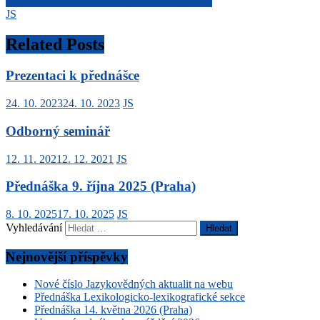
Přednáška 5. dubna 2023 (České Budějovice)
JS
Related Posts
Prezentaci k přednášce
24. 10. 2023
24. 10. 2023
JS
Odborný seminář
12. 11. 2021
2. 12. 2021
JS
Přednáška 9. října 2025 (Praha)
8. 10. 2025
17. 10. 2025
JS
Vyhledávání
Nejnovější příspěvky
Nové číslo Jazykovědných aktualit na webu
Přednáška Lexikologicko-lexikografické sekce
Přednáška 14. května 2026 (Praha)