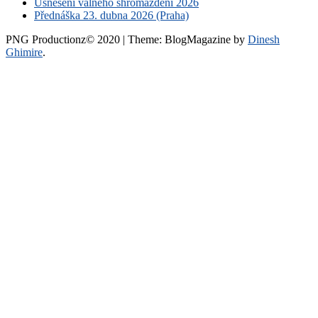
Usnesení valného shromáždění 2026
Přednáška 23. dubna 2026 (Praha)
PNG Productionz© 2020
|
Theme: BlogMagazine by
Dinesh
Ghimire
.