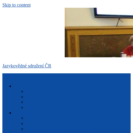
Skip to content
Jazykovědné sdružení ČR
Menu
O nás
Výroční zprávy
Usnesení
Stanovy
Historie
Kontakty
Pobočky
Lexikologicko-lexikografická sekce
Mezinárodní setkání mladých lingvistů