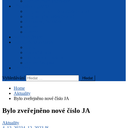
Bienále české lingvistiky
Přednášky a galerie
Program jarního běhu 2026 (Praha)
Program přednášek (Praha)
Záznamy přednášek
Archiv
Galerie
Staňte se členem
Jazykovědné aktuality
Úvod
Redakční rada
Informace pro autory
Archiv časopisu
Pro členy
Vyhledávání
Home
Aktuality
Bylo zveřejněno nové číslo JA
Bylo zveřejněno nové číslo JA
Aktuality
4. 12. 2023
4. 12. 2023
JS