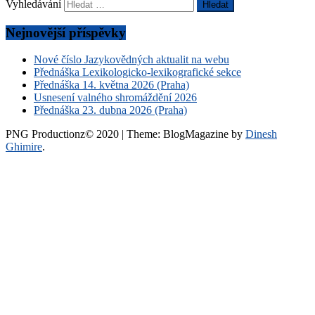
Vyhledávání
Nejnovější příspěvky
Nové číslo Jazykovědných aktualit na webu
Přednáška Lexikologicko-lexikografické sekce
Přednáška 14. května 2026 (Praha)
Usnesení valného shromáždění 2026
Přednáška 23. dubna 2026 (Praha)
PNG Productionz© 2020
|
Theme: BlogMagazine by
Dinesh
Ghimire
.