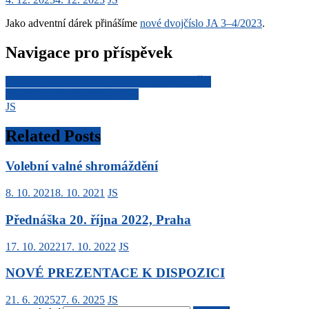
Jako adventní dárek přinášíme
nové dvojčíslo JA 3–4/2023
.
Navigace pro příspěvek
Návrhy na kadidáty do hlavního výboru JS ČR
Bienále české lingvistiky 2024
JS
Related Posts
Volební valné shromáždění
8. 10. 2021
8. 10. 2021
JS
Přednáška 20. října 2022, Praha
17. 10. 2022
17. 10. 2022
JS
NOVÉ PREZENTACE K DISPOZICI
21. 6. 2025
27. 6. 2025
JS