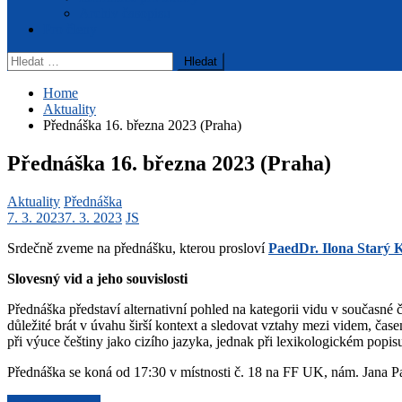
Archiv časopisu
Pro členy
Vyhledávání
Home
Aktuality
Přednáška 16. března 2023 (Praha)
Přednáška 16. března 2023 (Praha)
Aktuality
Přednáška
7. 3. 2023
7. 3. 2023
JS
Srdečně zveme na přednášku, kterou prosloví
PaedDr. Ilona Starý 
Slovesný vid a jeho souvislosti
Přednáška představí alternativní pohled na kategorii vidu v současné 
důležité brát v úvahu širší kontext a sledovat vztahy mezi videm, ča
při výuce češtiny jako cizího jazyka, jednak při lexikologickém pop
Přednáška se koná od 17:30 v místnosti č. 18 na FF UK, nám. Jana Pa