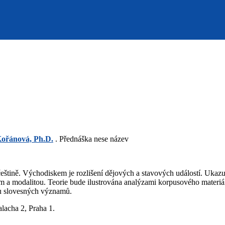
Kořánová, Ph.D.
. Přednáška nese název
češtině. Východiskem je rozlišení dějových a stavových událostí. Ukazuj
sem a modalitou. Teorie bude ilustrována analýzami korpusového materiá
isu slovesných významů.
lacha 2, Praha 1.