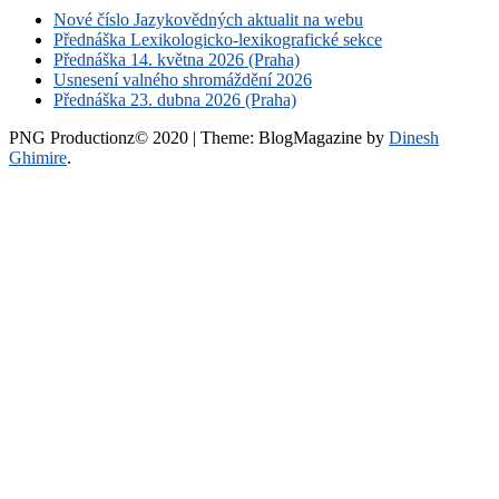
Nové číslo Jazykovědných aktualit na webu
Přednáška Lexikologicko-lexikografické sekce
Přednáška 14. května 2026 (Praha)
Usnesení valného shromáždění 2026
Přednáška 23. dubna 2026 (Praha)
PNG Productionz© 2020
|
Theme: BlogMagazine by
Dinesh
Ghimire
.