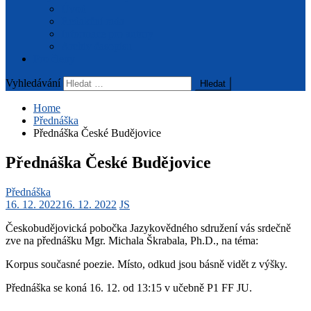
Úvod
Redakční rada
Informace pro autory
Archiv časopisu
Pro členy
Vyhledávání
Home
Přednáška
Přednáška České Budějovice
Přednáška České Budějovice
Přednáška
16. 12. 2022
16. 12. 2022
JS
Českobudějovická pobočka Jazykovědného sdružení vás srdečně
zve na přednášku Mgr. Michala Škrabala, Ph.D., na téma:
Korpus současné poezie. Místo, odkud jsou básně vidět z výšky.
Přednáška se koná 16. 12. od 13:15 v učebně P1 FF JU.