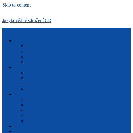
Skip to content
Jazykovědné sdružení ČR
Menu
O nás
Výroční zprávy
Usnesení
Stanovy
Historie
Kontakty
Pobočky
Lexikologicko-lexikografická sekce
Mezinárodní setkání mladých lingvistů
Bienále české lingvistiky
Přednášky a galerie
Program jarního běhu 2026 (Praha)
Program přednášek (Praha)
Záznamy přednášek
Archiv
Galerie
Staňte se členem
Jazykovědné aktuality