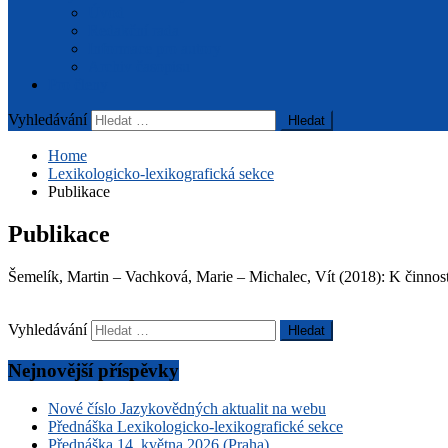
Úvod
Redakční rada
Informace pro autory
Archiv časopisu
Pro členy
Vyhledávání
Home
Lexikologicko-lexikografická sekce
Publikace
Publikace
Šemelík, Martin – Vachková, Marie – Michalec, Vít (2018): K činno
Vyhledávání
Nejnovější příspěvky
Nové číslo Jazykovědných aktualit na webu
Přednáška Lexikologicko-lexikografické sekce
Přednáška 14. května 2026 (Praha)