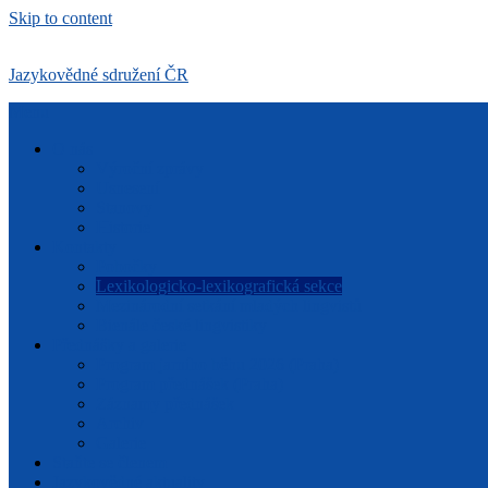
Skip to content
Jazykovědné sdružení ČR
Menu
O nás
Výroční zprávy
Usnesení
Stanovy
Historie
Kontakty
Pobočky
Lexikologicko-lexikografická sekce
Mezinárodní setkání mladých lingvistů
Bienále české lingvistiky
Přednášky a galerie
Program jarního běhu 2026 (Praha)
Program přednášek (Praha)
Záznamy přednášek
Archiv
Galerie
Staňte se členem
Jazykovědné aktuality