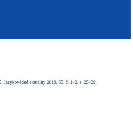
8.
Jazykovědné aktuality 2018, 55, č. 1–2, s. 25–29
.