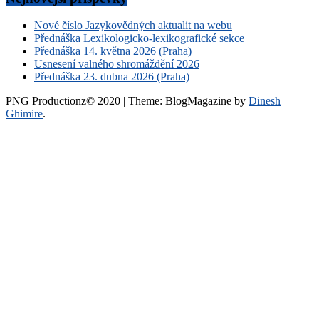
Nové číslo Jazykovědných aktualit na webu
Přednáška Lexikologicko-lexikografické sekce
Přednáška 14. května 2026 (Praha)
Usnesení valného shromáždění 2026
Přednáška 23. dubna 2026 (Praha)
PNG Productionz© 2020
|
Theme: BlogMagazine by
Dinesh
Ghimire
.