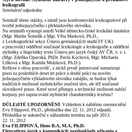
lexikografii
Seminární odpoledne
Seminář shrne otázky, s nimiž jsou konfrontováni lexikografové při
tvorbě jednojazyčného i překladového slovníku.
Na semináři vystoupí autoři Velké německo-české lexikální databáze
(Mgr. Martin Šemelík a Mgr. Věra Marková, Ph.D.,
z Lexikografické sekce Ústavu germánských studií FF UK)
a pracovníci oddělení současné lexikologie a lexikografie a oddělení
stylistiky a lingvistiky textu Ústavu pro jazyk český AV ČR, v. v. i.
(Mgr. Zdeňka Opavská, PhDr. Pavla Kochová, Mgr. Michaela
Lišková a Mgr. Kamila Mrázková, Ph.D.).
Reflexe z obou pracovišt´, z nichž prvně jmenované sumarizuje
praxi za posledních deset let práce a druhé práci na novém
jednojazyčném výkladovém slovníku zahájilo, se budou týkat
tradičních možností stylistického značení slov, ale též současné
slovníkové praxe. Které nové přístupy a technické možnosti nabízí
korpusy pro zapracování stylistické charakteristiky lexému?
DŮLEźITÉ UPOZORNĚNÍ
: Vzhledem k náhlému onemocnění
Evy Filippové, Ph.D., přednáška dne 22. 11. 2012 odpadá.
Přednáška se uskuteční v náhradním termínu na jaře 2013.
22. 11. 2012
Eva FILIPPOVÁ, Hons B.A, M.A, Ph.D.
Figuratívny jazyk v komunikácii: predpoklady užívania a