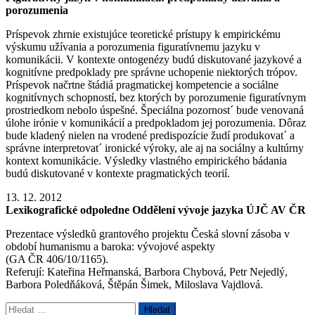
porozumenia
Príspevok zhrnie existujúce teoretické prístupy k empirickému
výskumu užívania a porozumenia figuratívnemu jazyku v
komunikácii. V kontexte ontogenézy budú diskutované jazykové a
kognitívne predpoklady pre správne uchopenie niektorých trópov.
Príspevok načrtne štádiá pragmatickej kompetencie a sociálne
kognitívnych schopností, bez ktorých by porozumenie figuratívnym
prostriedkom nebolo úspešné. Špeciálna pozornost´ bude venovaná
úlohe irónie v komunikácií a predpokladom jej porozumenia. Dôraz
bude kladený nielen na vrodené predispozície žudí produkovat´ a
správne interpretovat´ ironické výroky, ale aj na sociálny a kultúrny
kontext komunikácie. Výsledky vlastného empirického bádania
budú diskutované v kontexte pragmatických teorií.
13. 12. 2012
Lexikografické odpoledne Oddělení vývoje jazyka ÚJČ AV ČR
Prezentace výsledků grantového projektu Česká slovní zásoba v
období humanismu a baroka: vývojové aspekty
(GA ČR 406/10/1165).
Referují: Kateřina Heřmanská, Barbora Chybová, Petr Nejedlý,
Barbora Poledňáková, Štěpán Šimek, Miloslava Vajdlová.
Vyhledávání