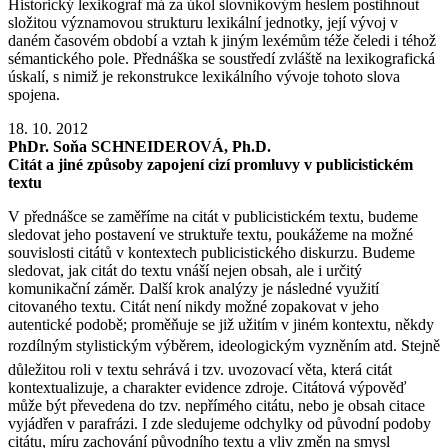
Historický lexikograf má za úkol slovníkovým heslem postihnout
složitou významovou strukturu lexikální jednotky, její vývoj v
daném časovém období a vztah k jiným lexémům téže čeledi i téhož
sémantického pole. Přednáška se soustředí zvláště na lexikografická
úskalí, s nimiž je rekonstrukce lexikálního vývoje tohoto slova
spojena.
18. 10. 2012
PhDr. Soňa SCHNEIDEROVÁ, Ph.D.
Citát a jiné způsoby zapojení cizí promluvy v publicistickém
textu
V přednášce se zaměříme na citát v publicistickém textu, budeme
sledovat jeho postavení ve struktuře textu, poukážeme na možné
souvislosti citátů v kontextech publicistického diskurzu. Budeme
sledovat, jak citát do textu vnáší nejen obsah, ale i určitý
komunikační záměr. Další krok analýzy je následné využití
citovaného textu. Citát není nikdy možné zopakovat v jeho
autentické podobě; proměňuje se již užitím v jiném kontextu, někdy
rozdílným stylistickým výběrem, ideologickým vyzněním atd. Stejně
důležitou roli v textu sehrává i tzv. uvozovací věta, která citát
kontextualizuje, a charakter evidence zdroje. Citátová výpověď
může být převedena do tzv. nepřímého citátu, nebo je obsah citace
vyjádřen v parafrázi. I zde sledujeme odchylky od původní podoby
citátu, míru zachování původního textu a vliv změn na smysl