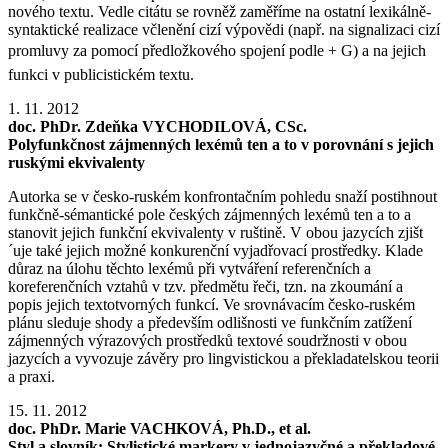
nového textu. Vedle citátu se rovněž zaměříme na ostatní lexikálně-
syntaktické realizace včlenění cizí výpovědi (např. na signalizaci cizí
promluvy za pomocí předložkového spojení podle + G) a na jejich
funkci v publicistickém textu.
1. 11. 2012
doc. PhDr. Zdeňka VYCHODILOVÁ, CSc.
Polyfunkčnost zájmenných lexémů ten a to v porovnání s jejich
ruskými ekvivalenty
Autorka se v česko-ruském konfrontačním pohledu snaží postihnout
funkčně-sémantické pole českých zájmenných lexémů ten a to a
stanovit jejich funkční ekvivalenty v ruštině. V obou jazycích zjišt
´uje také jejich možné konkurenční vyjadřovací prostředky. Klade
důraz na úlohu těchto lexémů při vytváření referenčních a
koreferenčních vztahů v tzv. předmětu řeči, tzn. na zkoumání a
popis jejich textotvorných funkcí. Ve srovnávacím česko-ruském
plánu sleduje shody a především odlišnosti ve funkčním zatížení
zájmenných výrazových prostředků textové soudržnosti v obou
jazycích a vyvozuje závěry pro lingvistickou a překladatelskou teorii
a praxi.
15. 11. 2012
doc. PhDr. Marie VACHKOVÁ, Ph.D., et al.
Styl a slovník: Stylistické markery v jednojazyčné a překladové