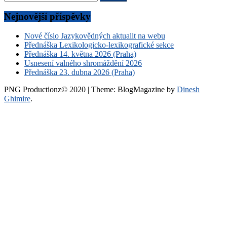
Nejnovější příspěvky
Nové číslo Jazykovědných aktualit na webu
Přednáška Lexikologicko-lexikografické sekce
Přednáška 14. května 2026 (Praha)
Usnesení valného shromáždění 2026
Přednáška 23. dubna 2026 (Praha)
PNG Productionz© 2020
|
Theme: BlogMagazine by
Dinesh
Ghimire
.