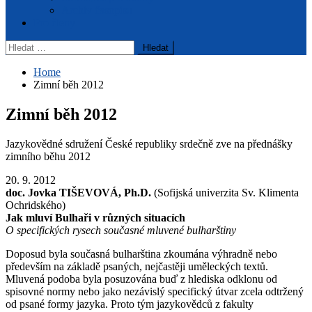
Archiv časopisu
Pro členy
Vyhledávání
Home
Zimní běh 2012
Zimní běh 2012
Jazykovědné sdružení České republiky srdečně zve na přednášky
zimního běhu 2012
20. 9. 2012
doc. Jovka TIŠEVOVÁ, Ph.D.
(Sofijská univerzita Sv. Klimenta
Ochridského)
Jak mluví Bulhaři v různých situacích
O specifických rysech současné mluvené bulharštiny
Doposud byla současná bulharština zkoumána výhradně nebo
především na základě psaných, nejčastěji uměleckých textů.
Mluvená podoba byla posuzována buď z hlediska odklonu od
spisovné normy nebo jako nezávislý specifický útvar zcela odtržený
od psané formy jazyka. Proto tým jazykovědců z fakulty