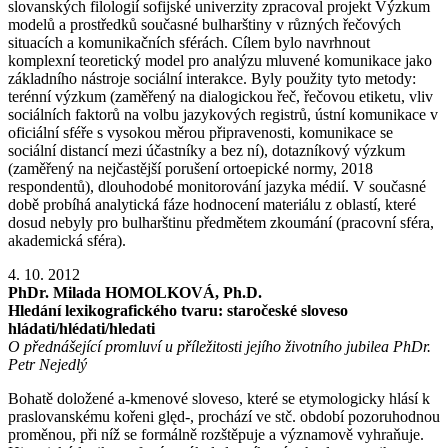
slovanských filologií sofijské univerzity zpracoval projekt Výzkum
modelů a prostředků současné bulharštiny v různých řečových
situacích a komunikačních sférách. Cílem bylo navrhnout
komplexní teoretický model pro analýzu mluvené komunikace jako
základního nástroje sociální interakce. Byly použity tyto metody:
terénní výzkum (zaměřený na dialogickou řeč, řečovou etiketu, vliv
sociálních faktorů na volbu jazykových registrů, ústní komunikace v
oficiální sféře s vysokou měrou připravenosti, komunikace se
sociální distancí mezi účastníky a bez ní), dotazníkový výzkum
(zaměřený na nejčastější porušení ortoepické normy, 2018
respondentů), dlouhodobé monitorování jazyka médií. V současné
době probíhá analytická fáze hodnocení materiálu z oblastí, které
dosud nebyly pro bulharštinu předmětem zkoumání (pracovní sféra,
akademická sféra).
4. 10. 2012
PhDr. Milada HOMOLKOVÁ, Ph.D.
Hledání lexikografického tvaru: staročeské sloveso
hládati/hlédati/hledati
O přednášející promluví u příležitosti jejího životního jubilea PhDr.
Petr Nejedlý
Bohatě doložené a-kmenové sloveso, které se etymologicky hlásí k
praslovanskému kořeni ględ-, prochází ve stč. období pozoruhodnou
proměnou, při níž se formálně rozštěpuje a významově vyhraňuje.