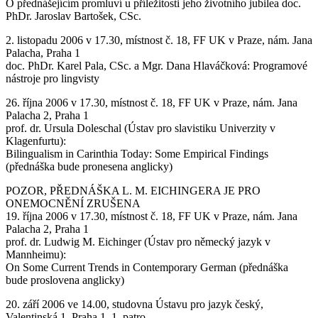
O přednášejícím promluví u příležitosti jeho životního jubilea doc.
PhDr. Jaroslav Bartošek, CSc.
2. listopadu 2006 v 17.30, místnost č. 18, FF UK v Praze, nám. Jana
Palacha, Praha 1
doc. PhDr. Karel Pala, CSc. a Mgr. Dana Hlaváčková: Programové
nástroje pro lingvisty
26. října 2006 v 17.30, místnost č. 18, FF UK v Praze, nám. Jana
Palacha 2, Praha 1
prof. dr. Ursula Doleschal (Ústav pro slavistiku Univerzity v
Klagenfurtu):
Bilingualism in Carinthia Today: Some Empirical Findings
(přednáška bude pronesena anglicky)
POZOR, PŘEDNÁŠKA L. M. EICHINGERA JE PRO
ONEMOCNĚNÍ ZRUŠENA
19. října 2006 v 17.30, místnost č. 18, FF UK v Praze, nám. Jana
Palacha 2, Praha 1
prof. dr. Ludwig M. Eichinger (Ústav pro německý jazyk v
Mannheimu):
On Some Current Trends in Contemporary German (přednáška
bude proslovena anglicky)
20. září 2006 ve 14.00, studovna Ústavu pro jazyk český,
Valentinská 1, Praha 1, 1. patro