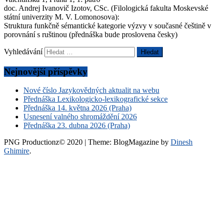
doc. Andrej Ivanovič Izotov, CSc. (Filologická fakulta Moskevské
státní univerzity M. V. Lomonosova):
Struktura funkčně sémantické kategorie výzvy v současné češtině v
porovnání s ruštinou (přednáška bude proslovena česky)
Vyhledávání
Nejnovější příspěvky
Nové číslo Jazykovědných aktualit na webu
Přednáška Lexikologicko-lexikografické sekce
Přednáška 14. května 2026 (Praha)
Usnesení valného shromáždění 2026
Přednáška 23. dubna 2026 (Praha)
PNG Productionz© 2020
|
Theme: BlogMagazine by
Dinesh
Ghimire
.