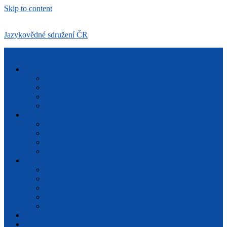
Skip to content
Jazykovědné sdružení ČR
Menu
O nás
Výroční zprávy
Usnesení
Stanovy
Historie
Kontakty
Pobočky
Lexikologicko-lexikografická sekce
Mezinárodní setkání mladých lingvistů
Bienále české lingvistiky
Přednášky a galerie
Program jarního běhu 2026 (Praha)
Program přednášek (Praha)
Záznamy přednášek
Archiv
Galerie
Staňte se členem
Jazykovědné aktuality