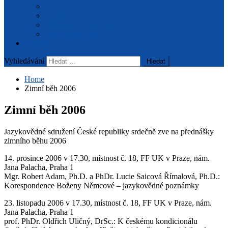
Úvod
Redakční rada
Informace pro autory
Archiv časopisu
Pro členy
Vyhledávání
Home
Zimní běh 2006
Zimní běh 2006
Jazykovědné sdružení České republiky srdečně zve na přednášky
zimního běhu 2006
14. prosince 2006 v 17.30, místnost č. 18, FF UK v Praze, nám.
Jana Palacha, Praha 1
Mgr. Robert Adam, Ph.D. a PhDr. Lucie Saicová Římalová, Ph.D.:
Korespondence Boženy Němcové – jazykovědné poznámky
23. listopadu 2006 v 17.30, místnost č. 18, FF UK v Praze, nám.
Jana Palacha, Praha 1
prof. PhDr. Oldřich Uličný, DrSc.: K českému kondicionálu