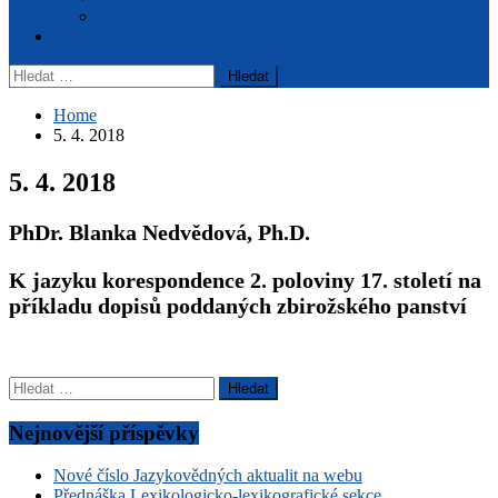
Archiv časopisu
Pro členy
Vyhledávání
Home
5. 4. 2018
5. 4. 2018
PhDr. Blanka Nedvědová, Ph.D.
K jazyku korespondence 2. poloviny 17. století na
příkladu dopisů poddaných zbirožského panství
Vyhledávání
Nejnovější příspěvky
Nové číslo Jazykovědných aktualit na webu
Přednáška Lexikologicko-lexikografické sekce