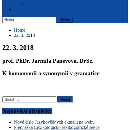
Archiv časopisu
Pro členy
Vyhledávání
Home
22. 3. 2018
22. 3. 2018
prof. PhDr. Jarmila Panevová, DrSc.
K homonymii a synonymii v gramatice
Vyhledávání
Nejnovější příspěvky
Nové číslo Jazykovědných aktualit na webu
Přednáška Lexikologicko-lexikografické sekce