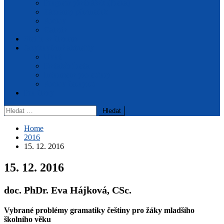
Program přednášek (Praha)
Záznamy přednášek
Archiv
Galerie
Staňte se členem
Jazykovědné aktuality
Úvod
Redakční rada
Informace pro autory
Archiv časopisu
Pro členy
Vyhledávání
Home
2016
15. 12. 2016
15. 12. 2016
doc. PhDr. Eva Hájková, CSc.
Vybrané problémy gramatiky češtiny pro žáky mladšího
školního věku