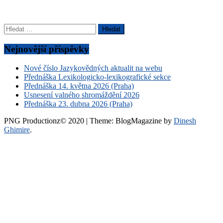
Vyhledávání
Nejnovější příspěvky
Nové číslo Jazykovědných aktualit na webu
Přednáška Lexikologicko-lexikografické sekce
Přednáška 14. května 2026 (Praha)
Usnesení valného shromáždění 2026
Přednáška 23. dubna 2026 (Praha)
PNG Productionz© 2020
|
Theme: BlogMagazine by
Dinesh
Ghimire
.