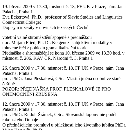
19. března 2009 v 17.30, místnost č. 18, FF UK v Praze, nám. Jana
Palacha, Praha 1
Eva Eckertová, Ph.D., professor of Slavic Studies and Linguistics,
Connecticut College:
Dopisy a inzeráty v novinách texaských Čechů
volební valné shromáždění spojené s přednáškou
doc. Mirjam Fried, Ph. D.: Ke genezi subjektivní modality v
mluvené řeči z pohledu gramatikalizační teorie
Přednáška a shromáždění se koná 10. března 2009 ve 13.30 hod. v
místnosti č. 206, KAV ČR, Národní tř. 3, Praha 1
26. února 2009 v 17.30, místnost č. 18, FF UK v Praze, nám. Jana
Palacha, Praha 1
prof. PhDr. Jana Pleskalová, CSc.: Vlastní jména osobní ve staré
češtině
POZOR: PŘEDNÁŠKA PROF. PLESKALOVÉ JE PRO
ONEMOCNĚNÍ ZRUŠENA
12. února 2009 v 17.30, místnost č. 18, FF UK v Praze, nám. Jana
Palacha, Praha 1
prof. PhDr. Rudolf Šrámek, CSc.: Slovanská toponymie podél
rakouského Dunaje
O přednášejícím promluví u příležitosti jeho životního jubilea PhDr.