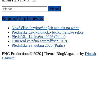
Milan Harvalík, Ph.D.
Vyhledávání
Nejnovější příspěvky
Nové číslo Jazykovědných aktualit na webu
Přednáška Lexikologicko-lexikografické sekce
Přednáška 14. května 2026 (Praha)
Usnesení valného shromáždění 2026
Přednáška 23. dubna 2026 (Praha)
PNG Productionz© 2020
|
Theme: BlogMagazine by
Dinesh
Ghimire
.